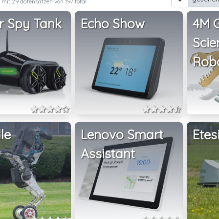
7 mit 29 datensätzen von 197 total
r Spy Tank
Echo Show
4M 
Scie
Robo
le
Lenovo Smart
Etes
Assistant