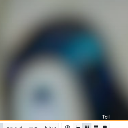
Teil
n
bewertet
name
datum