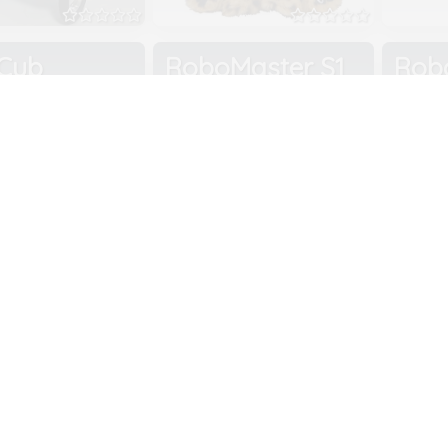
 Cub
RoboMaster S1
Rob
va
lrobot