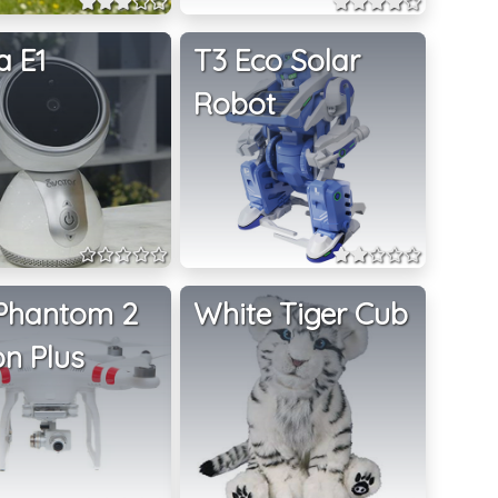
a E1
T3 Eco Solar
Robot
 Phantom 2
White Tiger Cub
on Plus