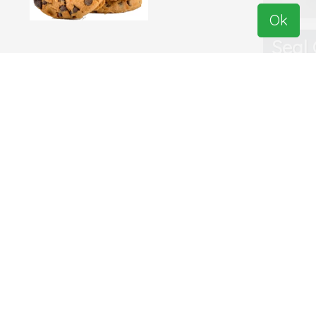
Ok
Seal
Braa
dwei