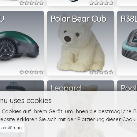
U
Polar Bear Cub
R38L
Leopard
Pool
precense
nu uses cookies
t
n Cookies auf Ihrem Gerät, um Ihnen die bestmögliche B
bsite erklären Sie sich mit der Platzierung dieser Cook
zerklärung