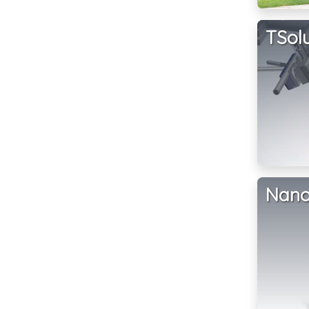
TSol
Nan