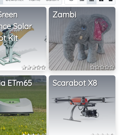
Green
Zambi
nce Solar
t Kit
ia ETm65
Scarabot X8