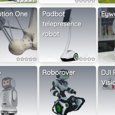
ution One
Padbot
Eyw
telepresence
robot
o
Roborover
DJI
Visi