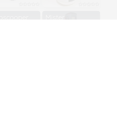
oscooper
Mister
Personality