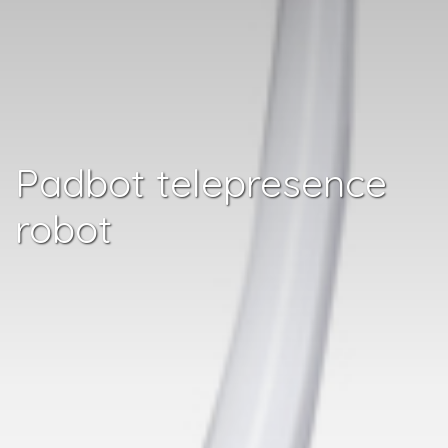
Padbot telepresence
robot