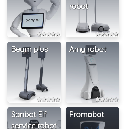
robot
Beam plus
Amy robot
Sanbot Elf
Promobot
service robot