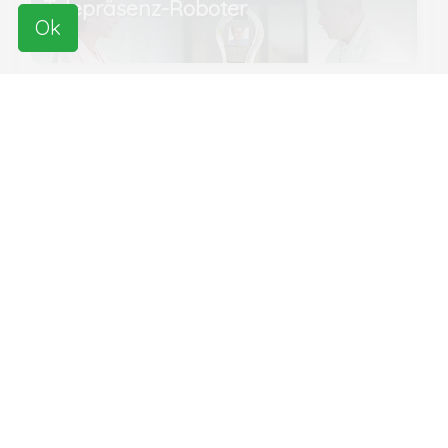
Telepräsenz-Roboter
Ok
Serviceroboter
Verbundene Unternehmen
Beam
Honda
Keenon Robotics