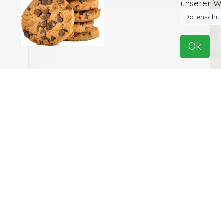
unserer We
Datenschut
Ok