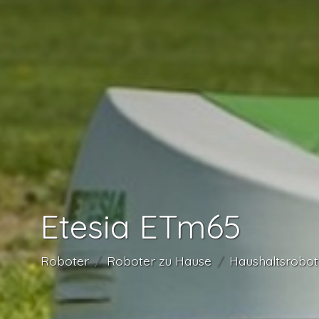
Etesia ETm65
Roboter
Roboter zu Hause
Haushaltsrobot