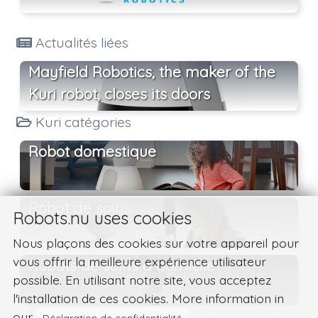
Actualités liées
Mayfield Robotics, the maker of the
Kuri robot, closes its doors
Kuri catégories
Robot domestique
Robot de soins
Robots.nu uses cookies
Nous plaçons des cookies sur votre appareil pour
vous offrir la meilleure expérience utilisateur
Robots de soins à domicile
possible. En utilisant notre site, vous acceptez
l'installation de ces cookies. More information in
our