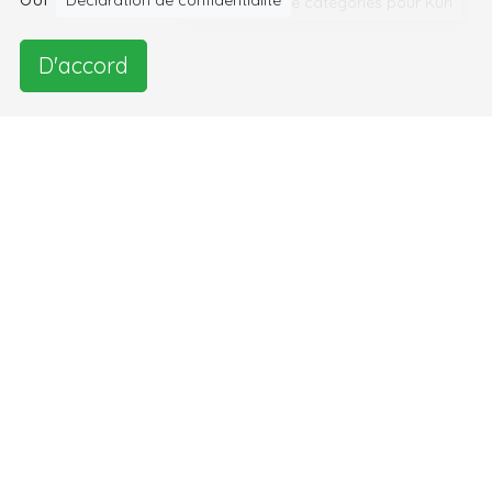
Déclaration de confidentialité
Click for 1 more catégories pour Kuri
D'accord