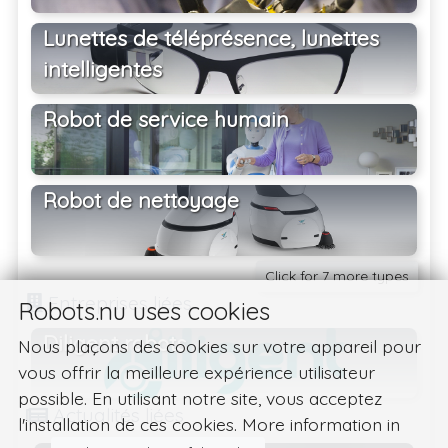
Lunettes de téléprésence, lunettes
intelligentes
Robot de service humain
Robot de nettoyage
Click for 7 more types
Entreprises liées
Robots.nu uses cookies
Diligent robots
Nous plaçons des cookies sur votre appareil pour
vous offrir la meilleure expérience utilisateur
possible. En utilisant notre site, vous acceptez
Actualités liées
l'installation de ces cookies. More information in