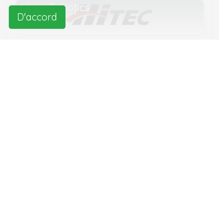
Hitec Robotics
D'accord
Lego Robotics
Click for 13 more entreprises
Actualités liées
Robots humanoïdes pour la
simulation de patients en
formation médicale