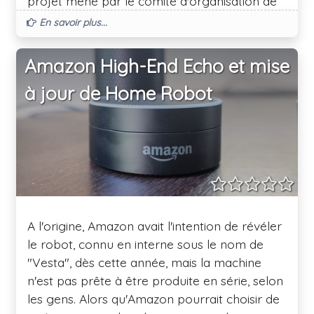
projet mené par le comité d'organisation de
Tokyo qui réunit le gouvernement de la
En savoir plus...
métropole de Tokyo et les partenaires des
jeux avec des experts en robotique. Lors de "
Amazon High-End Echo et mise
Tokyo 2020 ", les robots Toyota seront
à jour de Home Robot
utilisés pour soutenir la mobilité des
personnes. En aidant les gens à réaliser leurs
rêves, la marque croit qu'elle sera en mesure
de contribuer davantage à l'expérience et au
succès des jeux à venir.
A l'origine, Amazon avait l'intention de révéler
le robot, connu en interne sous le nom de
"Vesta", dès cette année, mais la machine
n'est pas prête à être produite en série, selon
les gens. Alors qu'Amazon pourrait choisir de