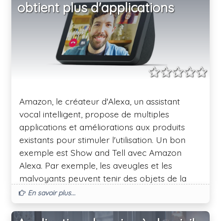
obtient plus d'applications
Amazon, le créateur d'Alexa, un assistant
vocal intelligent, propose de multiples
applications et améliorations aux produits
existants pour stimuler l'utilisation. Un bon
exemple est Show and Tell avec Amazon
Alexa. Par exemple, les aveugles et les
malvoyants peuvent tenir des objets de la
cuisine devant la caméra de la machine,
En savoir plus...
comme l'Amazon Echo, après quoi Alexa peut
vous dire exactement ce que vous tenez.