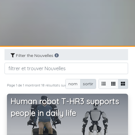
Filter the Nouvelles
nom
sortir
Page 1 de 1 montrant 18 résultats sur 18 total
Human robot T-HR3 supports
people in daily life