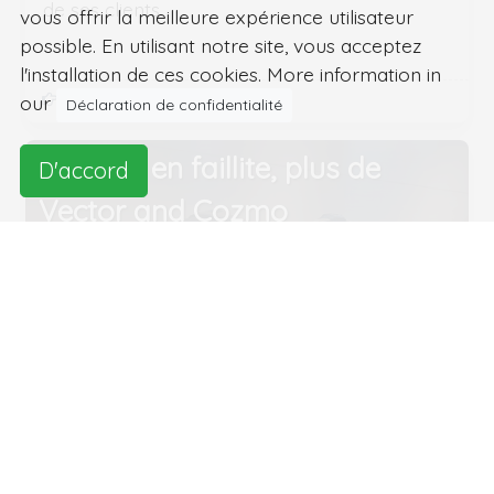
de ses clients.
vous offrir la meilleure expérience utilisateur
possible. En utilisant notre site, vous acceptez
l'installation de ces cookies. More information in
En savoir plus...
our
Déclaration de confidentialité
Anki est en faillite, plus de
D'accord
Vector and Cozmo
La roboticienne Anki est en faillite et compte
près de 200 employés dans la rue. Anki s'est
fait connaître pour les robots qui pouvaient