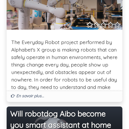
The Everyday Robot project performed by
Alphabet's X group is making robots that can
safely operate in human environments, where
things change every day, people show up
unexpectedly, and obstacles appear out of
nowhere. In order for robots to be useful day
to day, they need to understand and make
sense of the spaces where we live and work,
En savoir plus...
and adapt to them as they gain experience.
This requires new forms of machine
Will robotdog Aibo become
intelligence.
you smart assistant at home