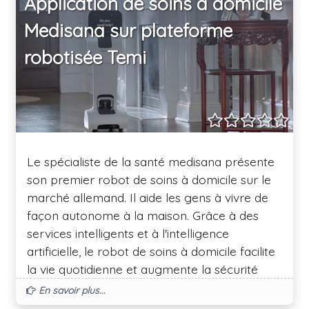
Application de soins à domicile
Amazon utilise à la fois la vision par
Medisana sur plateforme
ordinateur et l'apprentissage automatique.
robotisée Temi
Le spécialiste de la santé medisana présente
son premier robot de soins à domicile sur le
marché allemand. Il aide les gens à vivre de
façon autonome à la maison. Grâce à des
services intelligents et à l'intelligence
artificielle, le robot de soins à domicile facilite
la vie quotidienne et augmente la sécurité
grâce à différents services de santé et
En savoir plus...
d'urgence.