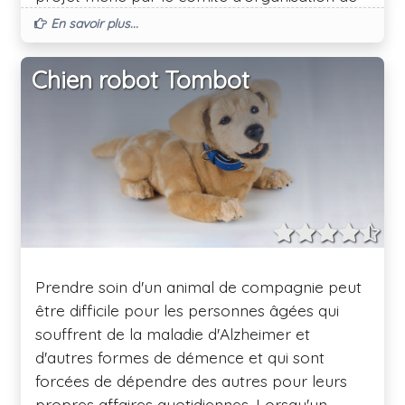
Tokyo qui réunit le gouvernement de la
En savoir plus...
métropole de Tokyo et les partenaires des
jeux avec des experts en robotique. Lors de "
Chien robot Tombot
Tokyo 2020 ", les robots Toyota seront
utilisés pour soutenir la mobilité des
personnes. En aidant les gens à réaliser leurs
rêves, la marque croit qu'elle sera en mesure
de contribuer davantage à l'expérience et au
succès des jeux à venir.
Prendre soin d'un animal de compagnie peut
être difficile pour les personnes âgées qui
souffrent de la maladie d'Alzheimer et
d'autres formes de démence et qui sont
forcées de dépendre des autres pour leurs
propres affaires quotidiennes. Lorsqu'un