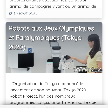
animal de compagnie vivant ou un animal de
soutien émotionnel n'est plus sécuritaire ou
En savoir plus...
pratique, Tombot peut offrir une option viable
pour enrichir la vie des aînés. Le robot Puppy
Robots aux Jeux Olympiques
de Tombot peut être un outil inestimable
et Paralympiques (Tokyo
pour accroître l'engagement social des
personnes âgées et pour réorienter les
2020)
comportements " difficiles ".
L'Organisation de Tokyo a annoncé le
lancement de son nouveau Tokyo 2020
Robot Project, l'un des nombreux
programmes conçus pour faire en sorte que