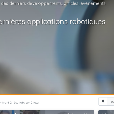
 des derniers développements, articles, événements
rnières applications robotiques
re
ntrant 2 résultats sur 2 total