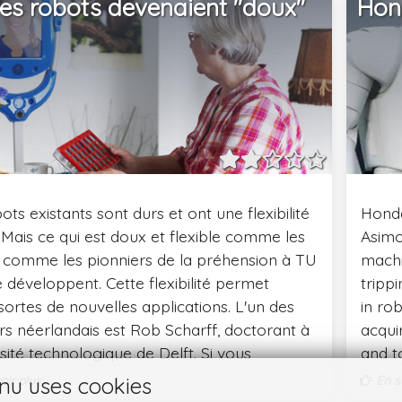
 les robots devenaient "doux"
Hon
ots existants sont durs et ont une flexibilité
Honda
. Mais ce qui est doux et flexible comme les
Asimo
 comme les pionniers de la préhension à TU
machi
e développent. Cette flexibilité permet
tripp
sortes de nouvelles applications. L'un des
in rob
rs néerlandais est Rob Scharff, doctorant à
acqui
rsité technologique de Delft. Si vous
and t
isez des robots souples et flexibles, toutes
ir plus...
En sa
nu uses cookies
de nouvelles applications seront à portée