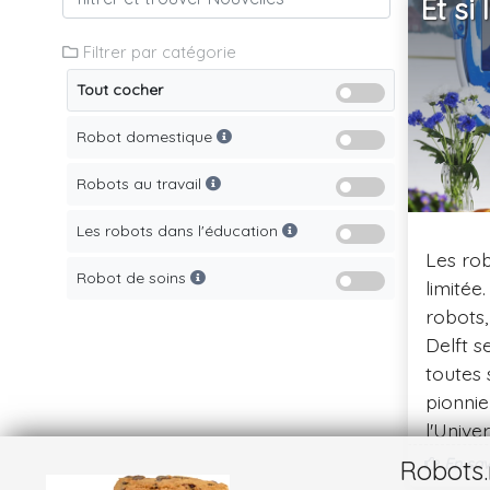
Et si
Filtrer par catégorie
Tout cocher
Robot domestique
Robots au travail
Les robots dans l'éducation
Les rob
Robot de soins
limitée
robots,
Delft s
toutes 
pionnie
l'Unive
constru
En savo
Robots.
sortes 