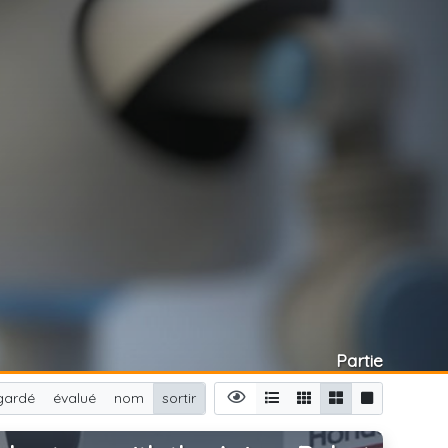
Partie
gardé
évalué
nom
sortir