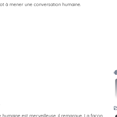
 robot à mener une conversation humaine.
e
 humaine est merveilleuse, il remarque. La façon