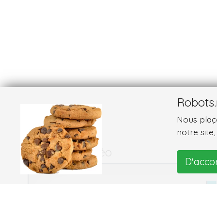
Robots.
Nous plaço
notre site
Images et vidéo
D'acco