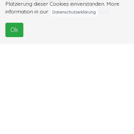
Platzierung dieser Cookies einverstanden. More
information in our
written by
Tom Ederveen
source:
Tokyo2020.org
Datenschutzerklärung
Ok