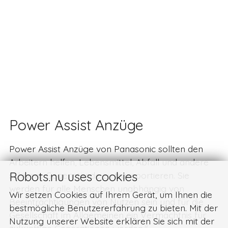
Power Assist Anzüge
Power Assist Anzüge von Panasonic sollten den
Arbeitern helfen, Lebensmittel, Abfall und andere
Robots.nu uses cookies
schwere Gegenstände zu transportieren. Sie
werden für alle Menschen unabhängig von
Wir setzen Cookies auf Ihrem Gerät, um Ihnen die
Beeinträchtigungen von Nutzen sein und für die
bestmögliche Benutzererfahrung zu bieten. Mit der
Gesellschaft im Allgemeinen ein Vermächtnis für
Nutzung unserer Website erklären Sie sich mit der
zukünftige Generationen werden."