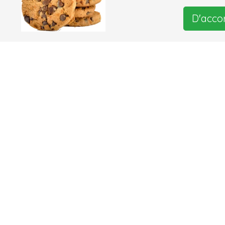
D'acco
A pr
© 2026
A p
Dis
Pri
Sit
Con