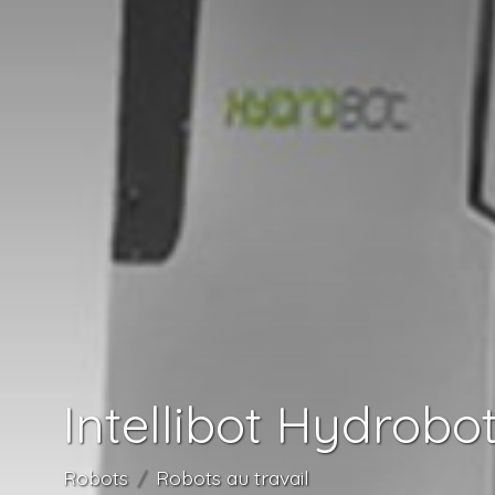
Intellibot Hydrobo
Robots
Robots au travail