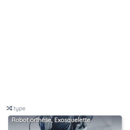
type
Robot orthèse, Exosquelette