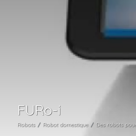
FURo-i
Robots
Robot domestique
Des robots pour 