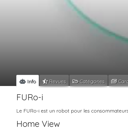
Info
Revues
Catégories
Caro
FURo-i
Le FURo-i est un robot pour les consommateurs q
Home View