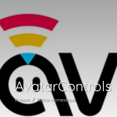
AvatarControls
Robots
Robot domestique