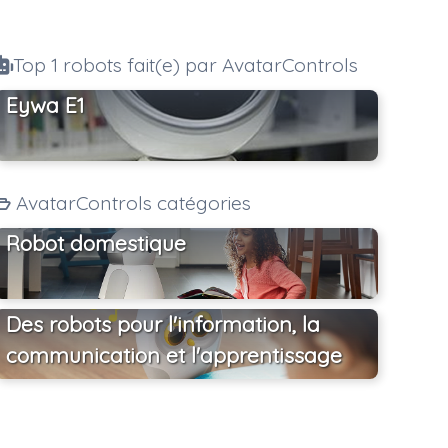
Top 1 robots fait(e) par AvatarControls
Eywa E1
AvatarControls catégories
Robot domestique
Des robots pour l'information, la
communication et l'apprentissage