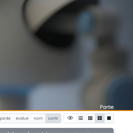
Partie
gardé
évalué
nom
sortir