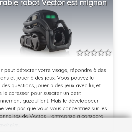
rable robot Vector est mignon
r peut détecter votre visage, répondre à des
ions et jouer à des jeux. Vous pouvez lui
 des questions, jouer à des jeux avec lui, et
le caresser pour susciter un petit
nnement gazouillant. Mais le développeur
ne veut pas que vous vous concentriez sur les
ionnalités de Vector. L'entreprise a consacré
oup d'efforts à sa personnalité.
voir plus...