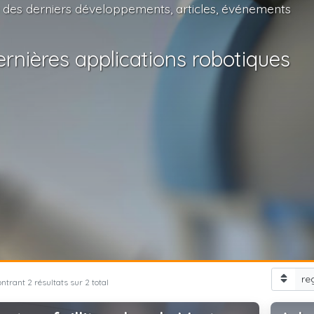
 des derniers développements, articles, événements
rnières applications robotiques
re
ntrant 2 résultats sur 2 total