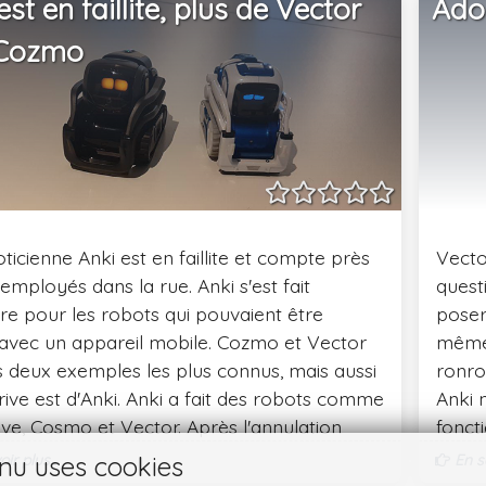
est en faillite, plus de Vector
Ado
Cozmo
ticienne Anki est en faillite et compte près
Vecto
employés dans la rue. Anki s'est fait
quest
re pour les robots qui pouvaient être
poser
s avec un appareil mobile. Cozmo et Vector
même 
s deux exemples les plus connus, mais aussi
ronro
rive est d'Anki. Anki a fait des robots comme
Anki 
ve, Cosmo et Vector. Après l'annulation
fonct
ransaction financière à la dernière minute,
beauc
ir plus...
En sa
nu uses cookies
prise a eu des ennuis. Le PDG Boris Sofman