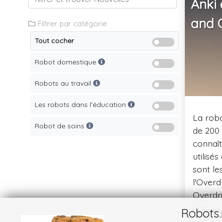
Anki 
and 
Filtrer par catégorie
Tout cocher
Robot domestique
Robots au travail
Les robots dans l'éducation
La robo
Robot de soins
de 200 
connaît
utilisé
sont le
l'Overd
Overdri
d'une t
En savo
Robots.
l'entre