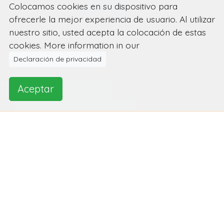
Colocamos cookies en su dispositivo para
ofrecerle la mejor experiencia de usuario. Al utilizar
nuestro sitio, usted acepta la colocación de estas
cookies. More information in our
Declaración de privacidad
Aceptar
Aplicaciones importantes de los
robots
Robots.nu ha ordenado los robots en un orden
lógico. Piense en robots para el hogar, el cuidado
de la salud, la educación y los robots en el