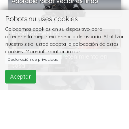
Adorable robot Vector es lindo
Robots.nu uses cookies
Vector robot categorías
Colocamos cookies en su dispositivo para
Robot doméstico
ofrecerle la mejor experiencia de usuario. Al utilizar
nuestro sitio, usted acepta la colocación de estas
cookies. More information in our
robots para el entretenimiento en
Declaración de privacidad
casa
Aceptar
Robots