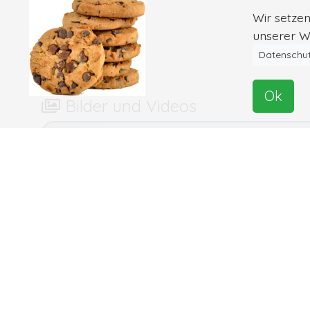
Wir setze
unserer We
Datenschut
Ok
Bilder und Videos