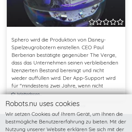
Sphero wird die Produktion von Disney-
Spielzeugrobotern einstellen. CEO Paul
Berberian bestätigte gegenüber The Verge,
dass das Unternehmen seinen verbleibenden
lizenzierten Bestand bereinigt und nicht
wieder auffüllen wird. Der App-Support wird
für "mindestens zwei Jahre, wenn nicht
länger" fortgesetzt. Dieses Spielzeug
Weiterlesen...
verkaufte sich gut, wenn es zusammen mit
Robots.nu uses cookies
Seite 1 von 1 mit 1 datensätzen von 1 total
einem Film veröffentlicht wurde, aber das
Wir setzen Cookies auf Ihrem Gerät, um Ihnen die
Interesse schwand mit der Zeit, als der Film
bestmögliche Benutzererfahrung zu bieten. Mit der
älter wurde. Der CEO erklärt auch, dass "alle
Nutzung unserer Website erklären Sie sich mit der
Star Wars-Fans die Roboter bereits haben"