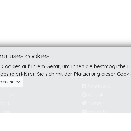
nu uses cookies
n Cookies auf Ihrem Gerät, um Ihnen die bestmögliche B
Sozial
bsite erklären Sie sich mit der Platzierung dieser Cook
zerklärung
r uns
facebook
claimer
google
vacy
twitter
emap
youtube
tact
linkedin
instagram