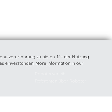
enutzererfahrung zu bieten. Mit der Nutzung
Services
ies einverstanden. More information in our
Roboterverleih
Referenten über Roboter