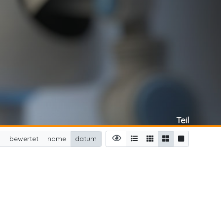
Teil
n
bewertet
name
datum