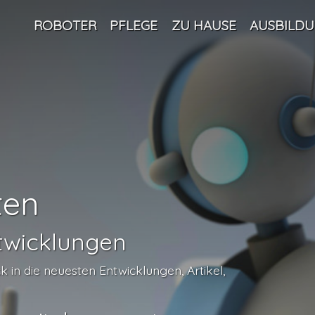
ROBOTER
PFLEGE
ZU HAUSE
AUSBILD
ten
twicklungen
in die neuesten Entwicklungen, Artikel,