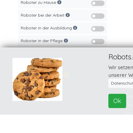
Roboter zu Hause
Roboter bei der Arbeit
Roboter in der Ausbildung
Roboter in der Pflege
Robots.
Wir setze
Über
unserer We
Datenschut
© 2026
Übe
Dis
Ok
Pri
Sit
Kon