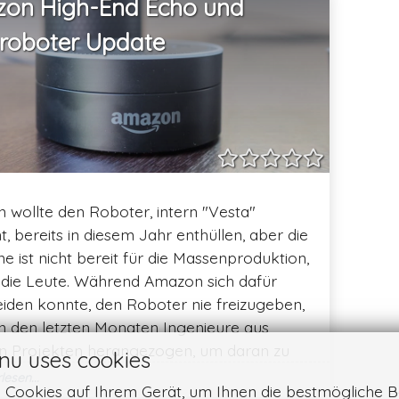
on High-End Echo und
roboter Update
wollte den Roboter, intern "Vesta"
, bereits in diesem Jahr enthüllen, aber die
e ist nicht bereit für die Massenproduktion,
 die Leute. Während Amazon sich dafür
iden konnte, den Roboter nie freizugeben,
in den letzten Monaten Ingenieure aus
n Projekten herangezogen, um daran zu
nu uses cookies
n, vielleicht ein Signal, das das Unternehmen
esen...
n Cookies auf Ihrem Gerät, um Ihnen die bestmögliche B
Vesta irgendwann zu verkaufen. Es ist unklar,