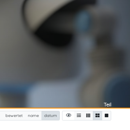
Teil
n
bewertet
name
datum