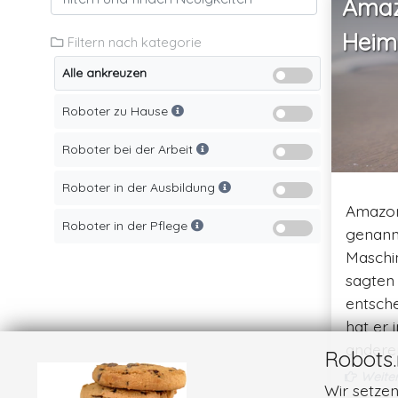
Amaz
Heim
Filtern nach kategorie
Alle ankreuzen
Roboter zu Hause
Roboter bei der Arbeit
Roboter in der Ausbildung
Amazon 
Roboter in der Pflege
genannt
Maschin
sagten
entsche
hat er 
andere
Robots.
arbeite
Weiterl
Wir setze
plant, 