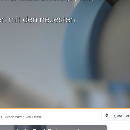
en mit den neuesten
gesehe
it 1 datensätzen von 1 total