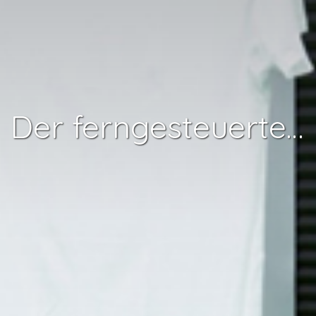
Der ferngesteuerte Roboter Ugo kümmert sich um Ihre Wäsche