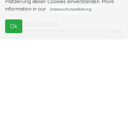
Platzierung dieser Cookies einverstanden. More
information in our
Datenschutzerklärung
Bilder und Videos
Ok