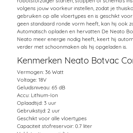
robotstofzuiger starten, stoppen of schema’s i
volgens jouw voorkeur instellen, zodat je thuisk
gebruiken op alle vloertypes en is geschikt voo
geen standaard ronde vorm heeft, kan hij ook zo
Automatisch opladen en hervatten De Neato Botva
Neato meer energie nodig heeft, keert hij auto
verder met schoonmaken als hij opgeladen is.
Kenmerken Neato Botvac Con
Vermogen: 36 Watt
Voltage: 18V
Geluidsniveau: 65 dB
Accu: Lithium-Ion
Oplaadtijd: 3 uur
Gebruikstijd: 2 uur
Geschikt voor alle vloertypes
Capaciteit stofreservoir: 0.7 liter