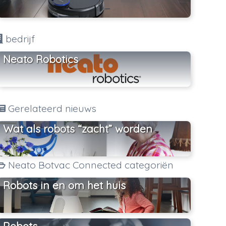
bedrijf
Neato Robotics
Gerelateerd nieuws
Wat als robots “zacht” worden
Neato Botvac Connected categoriën
Robots in en om het huis
Robots