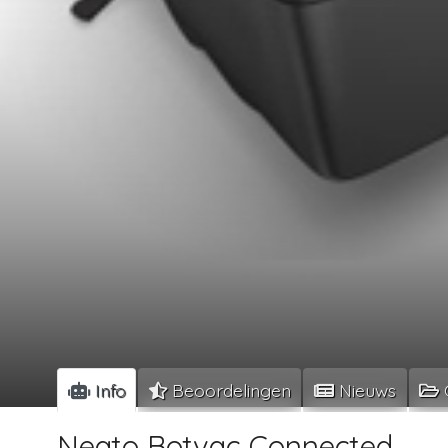
Info
Beoordelingen
Nieuws
Neato Botvac Connected