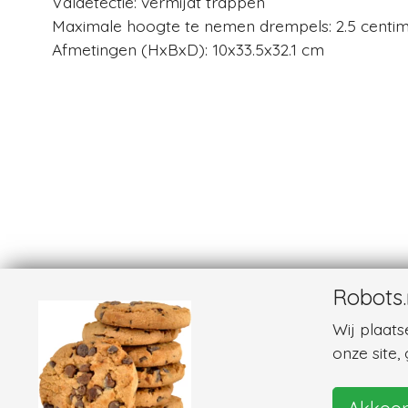
Valdetectie: vermijdt trappen
Maximale hoogte te nemen drempels: 2.5 centi
Afmetingen (HxBxD): 10x33.5x32.1 cm
Robots.
Wij plaat
onze site,