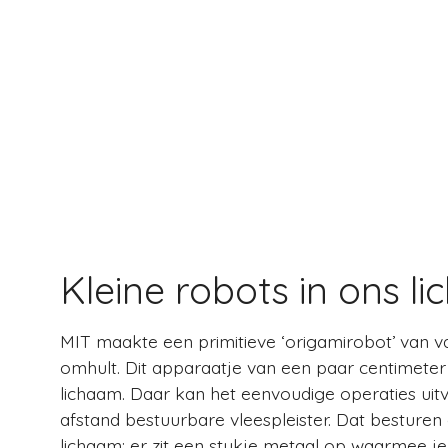
Kleine robots in ons l
MIT maakte een primitieve ‘origamirobot’ van va
omhult. Dit apparaatje van een paar centimeter 
lichaam. Daar kan het eenvoudige operaties uit
afstand bestuurbare vleespleister. Dat besture
lichaam; er zit een stukje metaal op waarmee je 