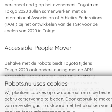
personeel nodig op het evenement. Toyota en
Tokyo 2020 zullen samenwerken met de
International Association of Athletics Federations
(IAAF) bij het ontwikkelen van de FSR voor de
spelen van 2020 in Tokyo.
Accessible People Mover
Behalve met de robots biedt Toyota tijdens
Tokyo 2020 ook ondersteuning met de APM,
Accessible People Mover. Deze BEV (Battery
Electric Vehicle) is speciaal ontworpen voor de
Robots.nu uses cookies
Olympische en Paralympische spelen van 2020 in
Wij plaatsen cookies op uw apparaat om u de beste
Japan. Het “Last Mile”-voertuig helpt tijdens de
gebruikerservaring te bieden. Door gebruik te make
spelen om zoveel mogelijk mensen, onder wie
van onze site, gaat u akkoord met het plaatsen van 
atleten, personeel en bezoekers, duurzaam en
cookies. More information in our