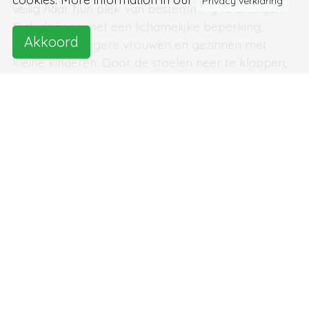
Privacy verklaring
veilig naar hun plek van bestemming te brengen.
Ook degene met een lichamelijke beperking,
Akkoord
ouderen, zwangere vrouwen en gezinnen met
kleine kinderen. Door de stoelen neer te klappen,
kunnen ook mensen in een rolstoel in de APM
plaatsnemen. Toyota wil tijdens de spelen
ongeveer 200 exemplaren van de APM inzetten
om het vervoer van bezoekers en personeel
rond verschillende faciliteiten te ondersteunen.
written by
Patricia Bruens van der Neut
source:
Triangle PR