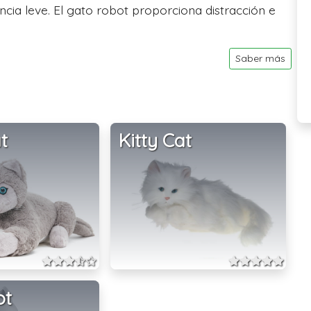
ia leve. El gato robot proporciona distracción e
Saber más
t
Kitty Cat
ot