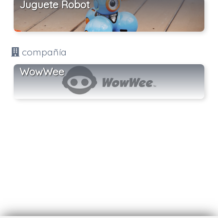
Juguete Robot
compañía
WowWee