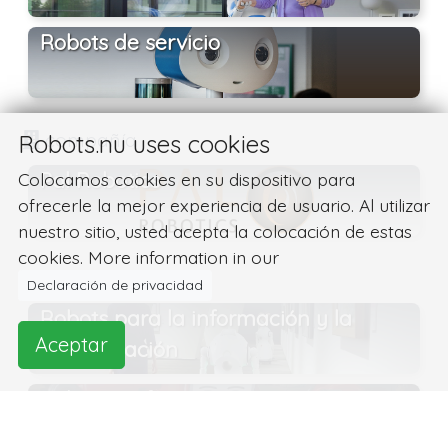
Robots de servicio
compañía
Robots.nu uses cookies
Pal Robotics
Colocamos cookies en su dispositivo para
ofrecerle la mejor experiencia de usuario. Al utilizar
nuestro sitio, usted acepta la colocación de estas
cookies. More information in our
REEM categorías
Declaración de privacidad
Robots para la información y la
Aceptar
comunicación
Robots en funcionamiento