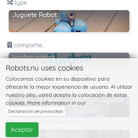
type
Juguete Robot
compañía
Hasbro robots
Robots.nu uses cookies
Colocamos cookies en su dispositivo para
ofrecerle la mejor experiencia de usuario. Al utilizar
Noticias relacionadas
nuestro sitio, usted acepta la colocación de estas
Sphero detiene los robots de juguete
cookies. More information in our
BB-8 y R2-D2
Declaración de privacidad
R2-D2 robot categorías
Aceptar
Robot doméstico