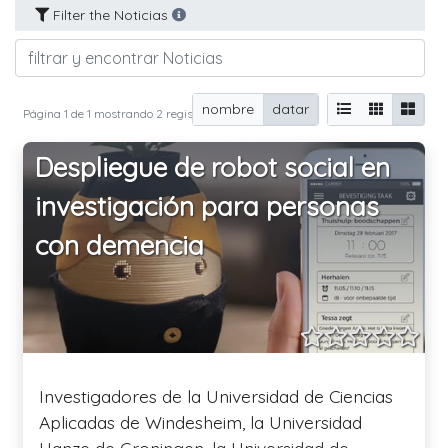
Filter the Noticias
nombre
datar
Página 1 de 1 mostrando 2 registros de 2 total
Despliegue de robot social en
investigación para personas
con demencia
Investigadores de la Universidad de Ciencias
Aplicadas de Windesheim, la Universidad
Hanze de Groningen, la Universidad de