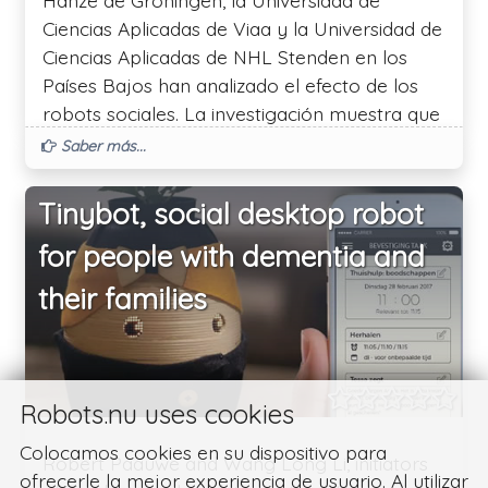
Ciencias Aplicadas de Viaa y la Universidad de
Ciencias Aplicadas de NHL Stenden en los
Países Bajos han analizado el efecto de los
robots sociales. La investigación muestra que
Tessa puede ser importante para las
Saber más...
personas con demencia que viven en casa.
Tessa puede ofrecer y activar a una persona
Tinybot, social desktop robot
con estructura de demencia mediante un
for people with dementia and
recordatorio de citas y acciones diarias. Lo
hace diciendo un mensaje que fue
their families
presentado de antemano por el cuidador. Por
ejemplo: "Son las tres en punto. Buenas
tardes, Sra. Nijboer, ¿quiere una taza de té?
Además, Tessa puede convertirse en una
Robots.nu uses cookies
verdadera "compañera" para la persona con
Colocamos cookies en su dispositivo para
demencia, aunque sólo sea porque su voz
Robert Paauwe and Wang Long Li, initiators
ofrecerle la mejor experiencia de usuario. Al utilizar
rompe el silencio en la casa. También puede