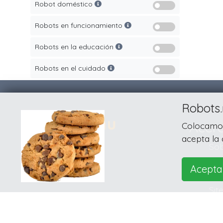
Robot doméstico
Robots en funcionamiento
Robots en la educación
Robots en el cuidado
Robots.
Acer
Colocamos 
acepta la 
© 2026
Sob
Dis
Acepta
Pri
Sit
Con