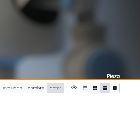
Pieza
evaluada
nombre
datar