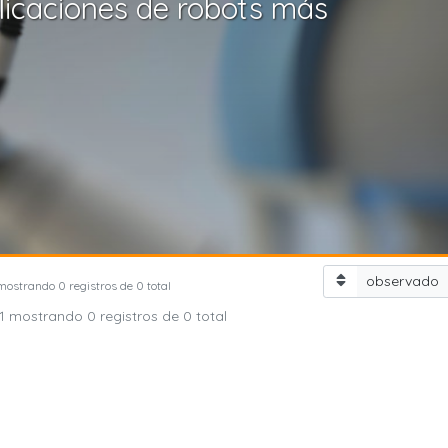
licaciones de robots más
observado
mostrando 0 registros de 0 total
1 mostrando 0 registros de 0 total