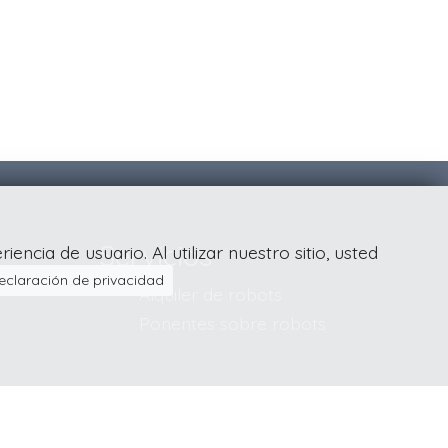
Servicios
ncia de usuario. Al utilizar nuestro sitio, usted
eclaración de privacidad
Alquiler de robots
Ponentes sobre robots