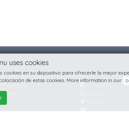
nu uses cookies
ca de
Social
cookies en su dispositivo para ofrecerle la mejor experie
colocación de estas cookies. More information in our
D
re nosotros
facebook
claimer
google
r
vacy
twitter
emap
youtube
tacte
linkedin
instagram