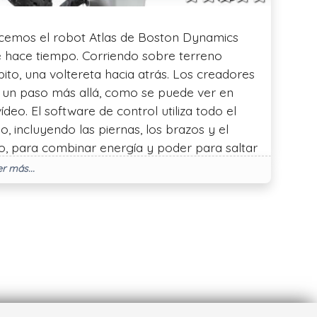
emos el robot Atlas de Boston Dynamics
 hace tiempo. Corriendo sobre terreno
pito, una voltereta hacia atrás. Los creadores
 un paso más allá, como se puede ver en
ídeo. El software de control utiliza todo el
o, incluyendo las piernas, los brazos y el
o, para combinar energía y poder para saltar
 el tronco y subir los pasos sin romper el
r más...
 (Altura del escalón 40 cm.) Atlas utiliza la
n por ordenador para localizarse