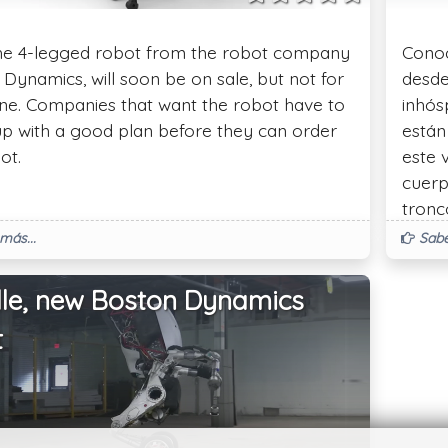
the 4-legged robot from the robot company
Conoc
Dynamics, will soon be on sale, but not for
desde
ne. Companies that want the robot have to
inhós
p with a good plan before they can order
están
ot.
este v
cuerp
tronc
sobre
más...
Sabe
tempo.
visió
le, new Boston Dynamics
t