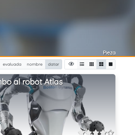
Pieza
evaluada
nombre
datar
bo al robot Atlas