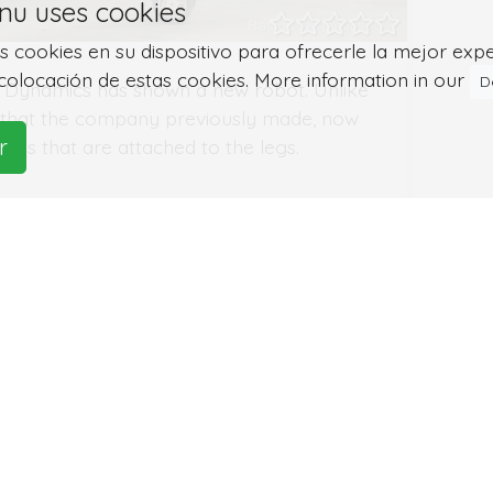
nu uses cookies
cookies en su dispositivo para ofrecerle la mejor experie
colocación de estas cookies. More information in our
D
 Dynamics has shown a new robot. Unlike
 that the company previously made, now
r
eels that are attached to the legs.
más...
1 mostrando 3 registros de 3 total
ca de
Social