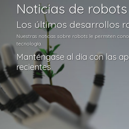
Noticias de robots
Los últimos desarrollos r
Nuestras noticias sobre robots le permiten conoce
tecnología.
Manténgase al día con las ap
recientes