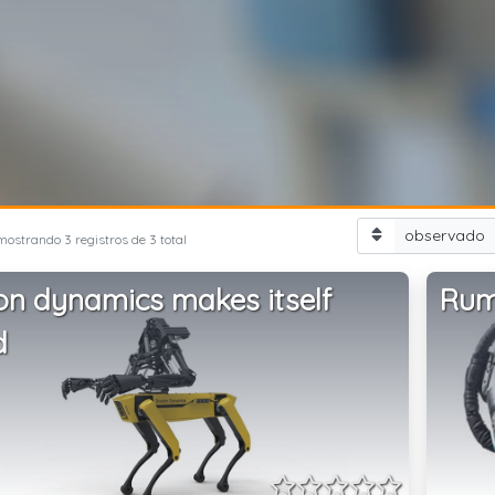
observado
mostrando 3 registros de 3 total
on dynamics makes itself
Rum
d