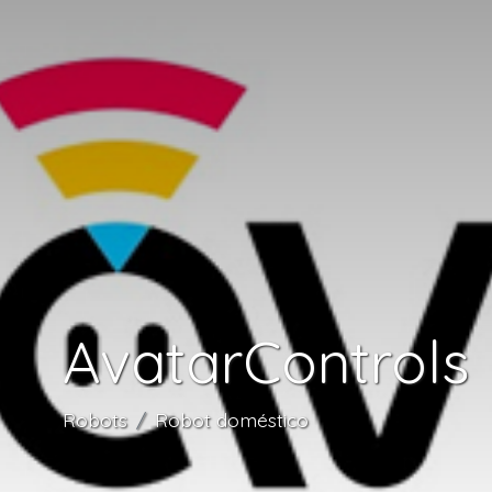
AvatarControls
Robots
Robot doméstico