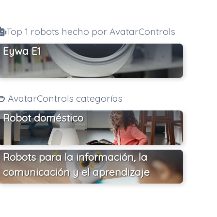
Top 1 robots hecho por AvatarControls
Eywa E1
AvatarControls categorías
Robot doméstico
Robots para la información, la
comunicación y el aprendizaje