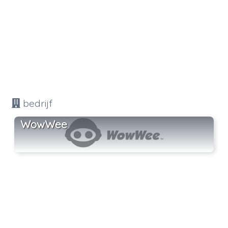
bedrijf
WowWee