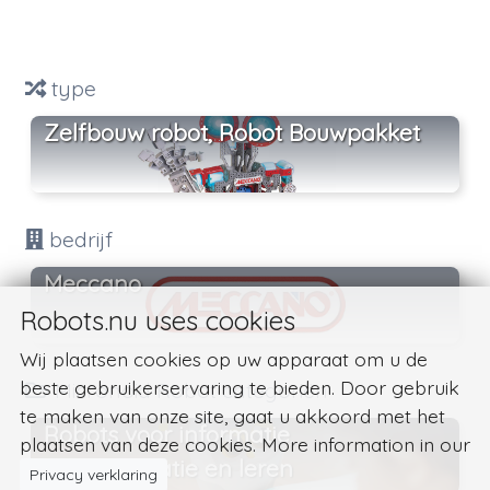
type
Zelfbouw robot, Robot Bouwpakket
bedrijf
Meccano
Robots.nu uses cookies
Wij plaatsen cookies op uw apparaat om u de
beste gebruikerservaring te bieden. Door gebruik
Micronoid Robot categoriën
te maken van onze site, gaat u akkoord met het
Robots voor informatie,
plaatsen van deze cookies. More information in our
communicatie en leren
Privacy verklaring