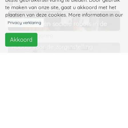
Gerelateerd nieuws
te maken van onze site, gaat u akkoord met het
Zorgverlener Philadelphia breidt
plaatsen van deze cookies. More information in our
Privacy verklaring
experimenten sociale robots in de
zorg uit
Ipal categoriën
Akkoord
Robots voor de zorginstelling
Robots in de zorg
Robots in het onderwijs