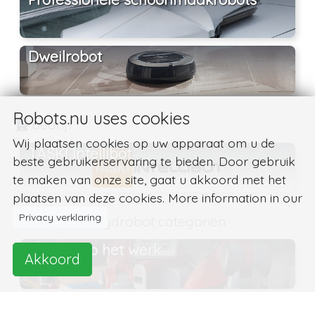
Dweilrobot
Robots.nu uses cookies
bedrijf
Wij plaatsen cookies op uw apparaat om u de
TASKI Intellibot
beste gebruikerservaring te bieden. Door gebruik
te maken van onze site, gaat u akkoord met het
plaatsen van deze cookies. More information in our
Privacy verklaring
Intellibot Hydrobot categoriën
Robots op het werk
Akkoord
Robots voor onderhoud