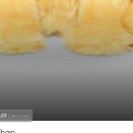
Carousel
chap