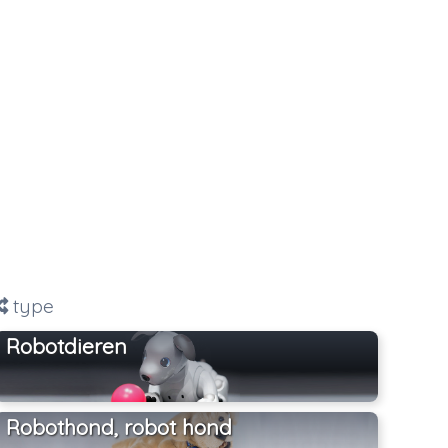
type
Robotdieren
Robothond, robot hond