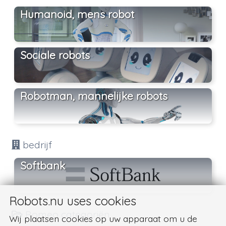
Humanoid, mens robot
Sociale robots
Robotman, mannelijke robots
bedrijf
Softbank
Robots.nu uses cookies
Romeo categoriën
Wij plaatsen cookies op uw apparaat om u de