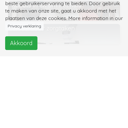
beste gebruikerservaring te bieden. Door gebruik
Robots in en om het huis
te maken van onze site, gaat u akkoord met het
plaatsen van deze cookies. More information in our
Privacy verklaring
Robots voor zorgtaken
Akkoord