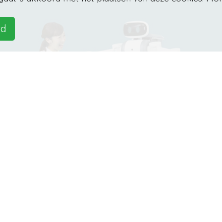
rd
De Ugo robot verzorgt uw wasgoe