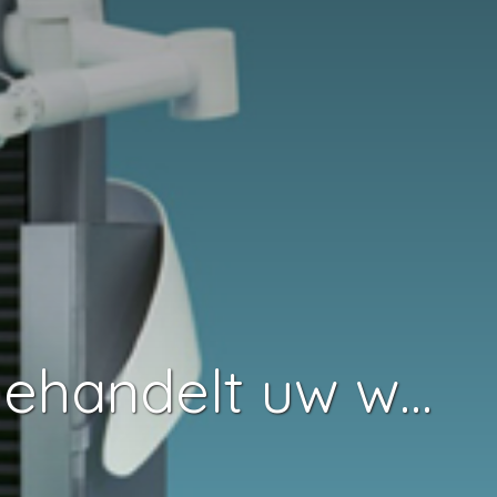
Op afstand bediende robot Ugo behandelt uw wasgoed