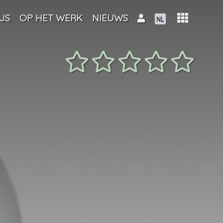
JS
OP HET WERK
NIEUWS