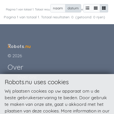
naam
datum
Pagina 1 van totaal 1. Totaal resultaten: 0. (getoond: 0 rijen)
Pagina 1 van totaal 1. Totaal resultaten: 0. (getoond: 0 rijen)
© 2026
Over
Over ons
Robots.nu uses cookies
Disclaimer
Wij plaatsen cookies op uw apparaat om u de
Privacy
beste gebruikerservaring te bieden. Door gebruik
Sitemap
te maken van onze site, gaat u akkoord met het
Contact
plaatsen van deze cookies. More information in our