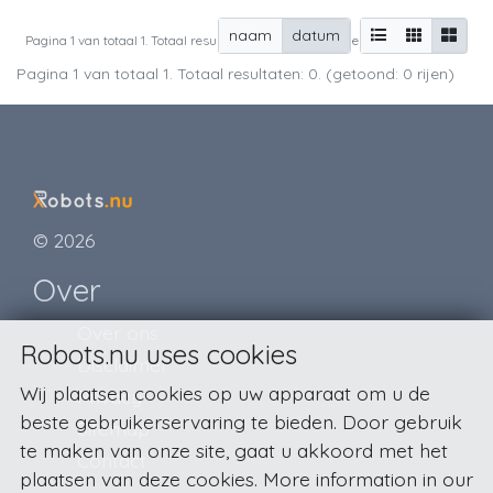
naam
datum
Pagina 1 van totaal 1. Totaal resultaten: 0. (getoond: 0 rijen)
Pagina 1 van totaal 1. Totaal resultaten: 0. (getoond: 0 rijen)
© 2026
Over
Over ons
Robots.nu uses cookies
Disclaimer
Wij plaatsen cookies op uw apparaat om u de
Privacy
beste gebruikerservaring te bieden. Door gebruik
Sitemap
te maken van onze site, gaat u akkoord met het
Contact
plaatsen van deze cookies. More information in our