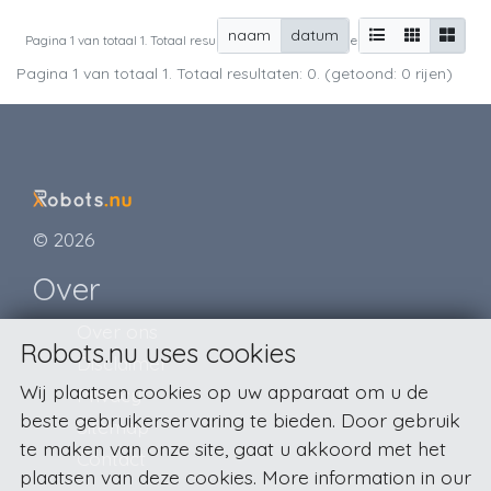
naam
datum
Pagina 1 van totaal 1. Totaal resultaten: 0. (getoond: 0 rijen)
Pagina 1 van totaal 1. Totaal resultaten: 0. (getoond: 0 rijen)
© 2026
Over
Over ons
Robots.nu uses cookies
Disclaimer
Wij plaatsen cookies op uw apparaat om u de
Privacy
beste gebruikerservaring te bieden. Door gebruik
Sitemap
te maken van onze site, gaat u akkoord met het
Contact
plaatsen van deze cookies. More information in our