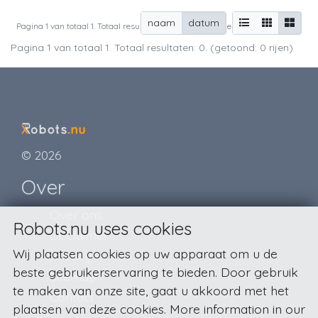
naam
datum
Pagina 1 van totaal 1. Totaal resultaten: 0. (getoond: 0 rijen)
Pagina 1 van totaal 1. Totaal resultaten: 0. (getoond: 0 rijen)
© 2026
Over
Over ons
Robots.nu uses cookies
Disclaimer
Wij plaatsen cookies op uw apparaat om u de
Privacy
beste gebruikerservaring te bieden. Door gebruik
Sitemap
te maken van onze site, gaat u akkoord met het
Contact
plaatsen van deze cookies. More information in our