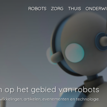
ROBOTS
ZORG
THUIS
ONDERWI
n op het gebied van robots
twikkelingen, artikelen, evenementen en technologie.