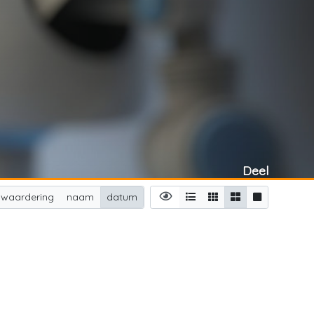
Deel
waardering
naam
datum