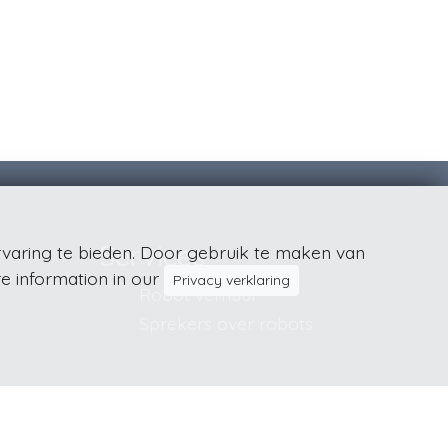
Services
varing te bieden. Door gebruik te maken van
e information in our
Privacy verklaring
Robot verhuur
Sprekers over robots