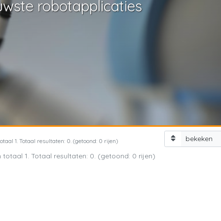
uwste robotapplicaties
bekeken
taal 1. Totaal resultaten: 0. (getoond: 0 rijen)
totaal 1. Totaal resultaten: 0. (getoond: 0 rijen)