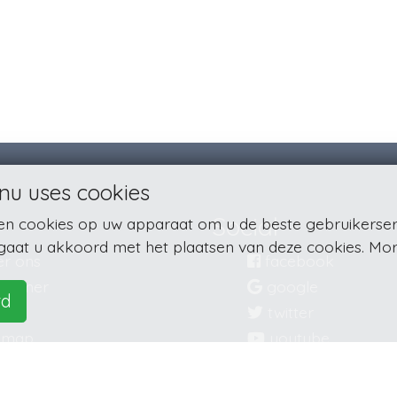
nu uses cookies
Social
sen cookies op uw apparaat om u de beste gebruikerser
 gaat u akkoord met het plaatsen van deze cookies. Mor
r ons
facebook
claimer
google
rd
vacy
twitter
emap
youtube
tact
linkedin
instagram