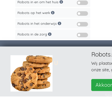
Robots in en om het huis
Robots op het werk
Robots in het onderwijs
Robots in de zorg
Robots.
Over
Wij plaat
onze site,
© 2026
Ove
Dis
Akkoo
Pri
Sit
Con