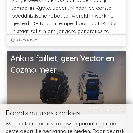
tempel in Kyoto, Japan, Mindar, de eerste
boeddhistische robot ter wereld in werking
gesteld. De Kodaiji tempel hoopt dat Mindar
in staat zal zijn om jongere generaties te
bereiken op een manier die traditionele
Lees meer...
monniken niet kunnen.
Anki is failliet, geen Vector en
Cozmo meer
Robots.nu uses cookies
Wij plaatsen cookies op uw apparaat om u de
Robotmaker Anki is failliet en zet bijna 200
beste gebruikerservaring te bieden. Door gebruik