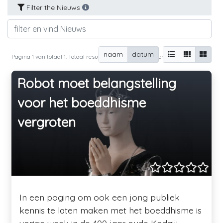
Filter the Nieuws
naam
datum
Pagina 1 van totaal 1. Totaal resultaten: 2. (getoond: 2 rijen)
Robot moet belangstelling
voor het boeddhisme
vergroten
In een poging om ook een jong publiek
kennis te laten maken met het boeddhisme is
vorige week in de 400 jaar oude Kodaiji